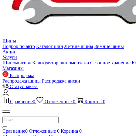
Шины
Подбор по авто
Каталог шин
Летние шины
Зимние шины
Акции
Услуги
Шиномонтаж
Калькулятор шиномонтажа
Сезонное хранение
К
Магазины
Распродажа
Распродажа шины
Распродажа диски
Статус заказа
Сравнение
0
Отложенные
0
Корзина
0
Сравнение
0
Отложенные
0
Корзина
0