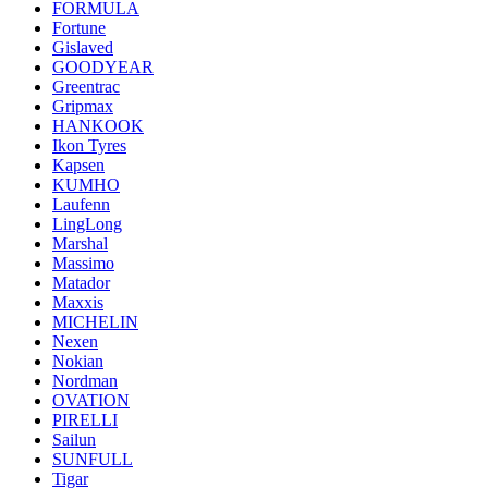
FORMULA
Fortune
Gislaved
GOODYEAR
Greentrac
Gripmax
HANKOOK
Ikon Tyres
Kapsen
KUMHO
Laufenn
LingLong
Marshal
Massimo
Matador
Maxxis
MICHELIN
Nexen
Nokian
Nordman
OVATION
PIRELLI
Sailun
SUNFULL
Tigar