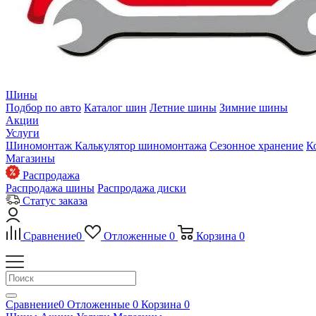
Шины
Подбор по авто
Каталог шин
Летние шины
Зимние шины
Акции
Услуги
Шиномонтаж
Калькулятор шиномонтажа
Сезонное хранение
К
Магазины
Распродажа
Распродажа шины
Распродажа диски
Статус заказа
Сравнение
0
Отложенные
0
Корзина
0
Сравнение
0
Отложенные
0
Корзина
0