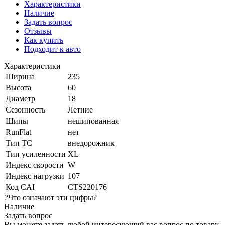
Характеристики
Наличие
Задать вопрос
Отзывы
Как купить
Подходит к авто
Характеристики
Ширина
235
Высота
60
Диаметр
18
Сезонность
Летние
Шипы
нешипованная
RunFlat
нет
Тип ТС
внедорожник
Тип усиленности
XL
Индекс скорости
W
Индекс нагрузки
107
Код CAI
CTS220176
?
Что означают эти цифры?
Наличие
Задать вопрос
Вы можете задать любой интересующий вас вопрос по товару