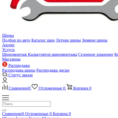
Шины
Подбор по авто
Каталог шин
Летние шины
Зимние шины
Акции
Услуги
Шиномонтаж
Калькулятор шиномонтажа
Сезонное хранение
К
Магазины
Распродажа
Распродажа шины
Распродажа диски
Статус заказа
Сравнение
0
Отложенные
0
Корзина
0
Сравнение
0
Отложенные
0
Корзина
0