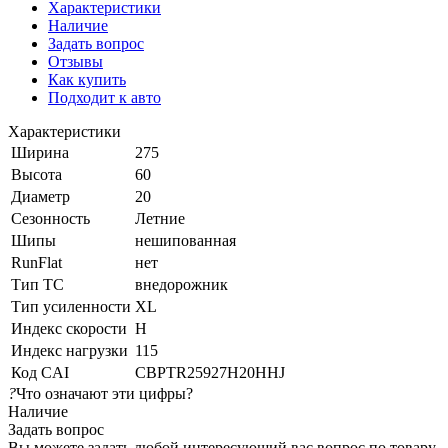
Характеристики
Наличие
Задать вопрос
Отзывы
Как купить
Подходит к авто
Характеристики
Ширина
275
Высота
60
Диаметр
20
Сезонность
Летние
Шипы
нешипованная
RunFlat
нет
Тип ТС
внедорожник
Тип усиленности
XL
Индекс скорости
H
Индекс нагрузки
115
Код CAI
CBPTR25927H20HHJ
?
Что означают эти цифры?
Наличие
Задать вопрос
Вы можете задать любой интересующий вас вопрос по товару