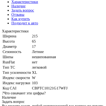
Характеристики
Наличие
Задать вопрос
Отзывы
Как купить
Подходит к авто
Характеристики
Ширина
215
Высота
65
Диаметр
17
Сезонность
Летние
Шипы
нешипованная
RunFlat
нет
Тип ТС
легковой
Тип усиленности
XL
Индекс скорости
W
Индекс нагрузки
103
Код CAI
CBPTC10121G17WFJ
?
Что означают эти цифры?
Наличие
Задать вопрос
Вы можете задать любой интересующий вас вопрос по товару