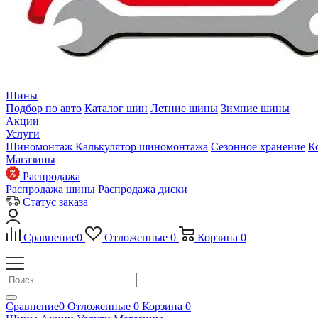
Шины
Подбор по авто
Каталог шин
Летние шины
Зимние шины
Акции
Услуги
Шиномонтаж
Калькулятор шиномонтажа
Сезонное хранение
К
Магазины
Распродажа
Распродажа шины
Распродажа диски
Статус заказа
Сравнение
0
Отложенные
0
Корзина
0
Сравнение
0
Отложенные
0
Корзина
0