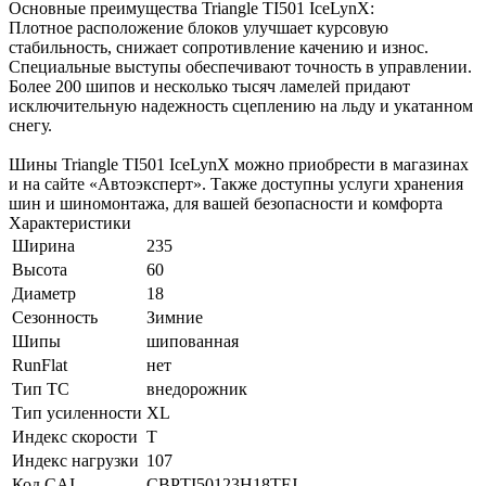
Основные преимущества Triangle TI501 IceLynX:
Плотное расположение блоков улучшает курсовую
стабильность, снижает сопротивление качению и износ.
Специальные выступы обеспечивают точность в управлении.
Более 200 шипов и несколько тысяч ламелей придают
исключительную надежность сцеплению на льду и укатанном
снегу.
Шины Triangle TI501 IceLynX можно приобрести в магазинах
и на сайте «Автоэксперт». Также доступны услуги хранения
шин и шиномонтажа, для вашей безопасности и комфорта
Характеристики
Ширина
235
Высота
60
Диаметр
18
Сезонность
Зимние
Шипы
шипованная
RunFlat
нет
Тип ТС
внедорожник
Тип усиленности
XL
Индекс скорости
T
Индекс нагрузки
107
Код CAI
CBPTI50123H18TFJ