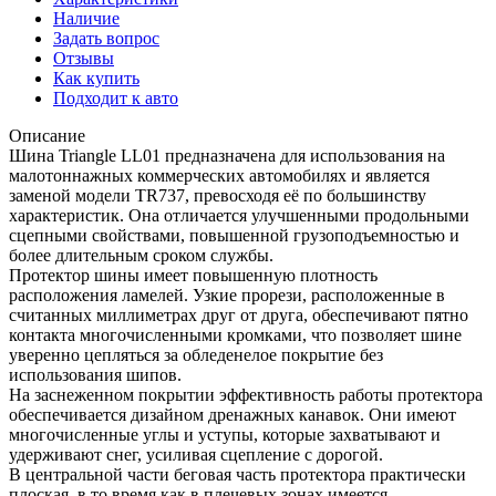
Наличие
Задать вопрос
Отзывы
Как купить
Подходит к авто
Описание
Шина Triangle LL01 предназначена для использования на
малотоннажных коммерческих автомобилях и является
заменой модели TR737, превосходя её по большинству
характеристик. Она отличается улучшенными продольными
сцепными свойствами, повышенной грузоподъемностью и
более длительным сроком службы.
Протектор шины имеет повышенную плотность
расположения ламелей. Узкие прорези, расположенные в
считанных миллиметрах друг от друга, обеспечивают пятно
контакта многочисленными кромками, что позволяет шине
уверенно цепляться за обледенелое покрытие без
использования шипов.
На заснеженном покрытии эффективность работы протектора
обеспечивается дизайном дренажных канавок. Они имеют
многочисленные углы и уступы, которые захватывают и
удерживают снег, усиливая сцепление с дорогой.
В центральной части беговая часть протектора практически
плоская, в то время как в плечевых зонах имеется