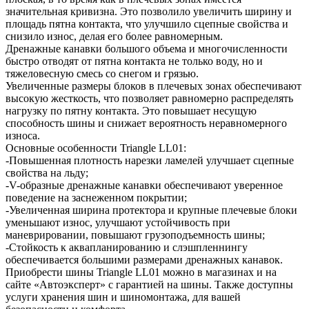
значительная кривизна. Это позволило увеличить ширину и
площадь пятна контакта, что улучшило сцепные свойства и
снизило износ, делая его более равномерным.
Дренажные канавки большого объема и многочисленности
быстро отводят от пятна контакта не только воду, но и
тяжеловесную смесь со снегом и грязью.
Увеличенные размеры блоков в плечевых зонах обеспечивают
высокую жесткость, что позволяет равномерно распределять
нагрузку по пятну контакта. Это повышает несущую
способность шины и снижает вероятность неравномерного
износа.
Основные особенности Triangle LL01:
-Повышенная плотность нарезки ламелей улучшает сцепные
свойства на льду;
-V-образные дренажные канавки обеспечивают уверенное
поведение на заснеженном покрытии;
-Увеличенная ширина протектора и крупные плечевые блоки
уменьшают износ, улучшают устойчивость при
маневрировании, повышают грузоподъемность шины;
-Стойкость к аквапланированию и слэшпленнингу
обеспечивается большими размерами дренажных канавок.
Приобрести шины Triangle LL01 можно в магазинах и на
сайте «Автоэксперт» с гарантией на шины. Также доступны
услуги хранения шин и шиномонтажа, для вашей