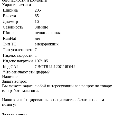
безопасности и комфорта
Характеристики
Ширина
205
Высота
65
Диаметр
16
Сезонность
Зимние
Шипы
нешипованная
RunFlat
нет
Тип ТС
внедорожник
Тип усиленности
C
Индекс скорости
T
Индекс нагрузки
107/105
Код CAI
CBCTRLL120G16DHJ
?
Что означают эти цифры?
Наличие
Задать вопрос
Вы можете задать любой интересующий вас вопрос по товару
или работе магазина.
Наши квалифицированные специалисты обязательно вам
помогут.
Задать вопрос