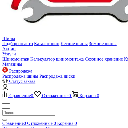
Шины
Подбор по авто
Каталог шин
Летние шины
Зимние шины
Акции
Услуги
Шиномонтаж
Калькулятор шиномонтажа
Сезонное хранение
К
Магазины
Распродажа
Распродажа шины
Распродажа диски
Статус заказа
Сравнение
0
Отложенные
0
Корзина
0
Сравнение
0
Отложенные
0
Корзина
0