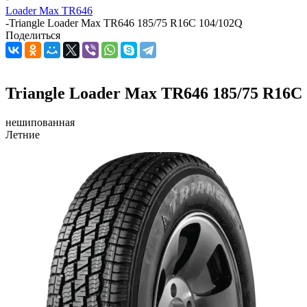
Loader Max TR646
-
Triangle Loader Max TR646 185/75 R16C 104/102Q
Поделиться
Triangle Loader Max TR646 185/75 R16C
нешипованная
Летние