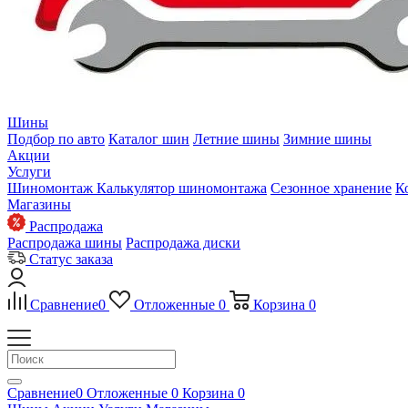
Шины
Подбор по авто
Каталог шин
Летние шины
Зимние шины
Акции
Услуги
Шиномонтаж
Калькулятор шиномонтажа
Сезонное хранение
К
Магазины
Распродажа
Распродажа шины
Распродажа диски
Статус заказа
Сравнение
0
Отложенные
0
Корзина
0
Сравнение
0
Отложенные
0
Корзина
0