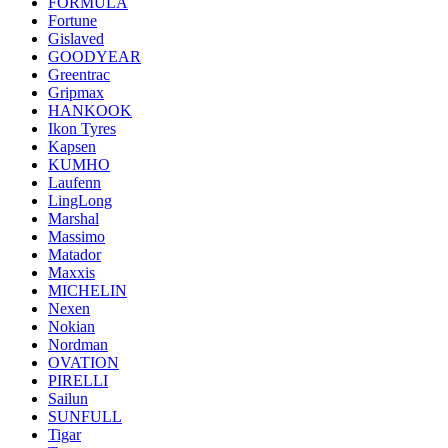
FORMULA
Fortune
Gislaved
GOODYEAR
Greentrac
Gripmax
HANKOOK
Ikon Tyres
Kapsen
KUMHO
Laufenn
LingLong
Marshal
Massimo
Matador
Maxxis
MICHELIN
Nexen
Nokian
Nordman
OVATION
PIRELLI
Sailun
SUNFULL
Tigar