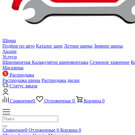
Шины
Подбор по авто
Каталог шин
Летние шины
Зимние шины
Акции
Услуги
Шиномонтаж
Калькулятор шиномонтажа
Сезонное хранение
К
Магазины
Распродажа
Распродажа шины
Распродажа диски
Статус заказа
Сравнение
0
Отложенные
0
Корзина
0
Сравнение
0
Отложенные
0
Корзина
0