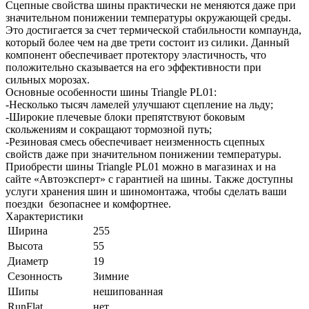
Сцепные свойства шины практически не меняются даже при
значительном понижении температуры окружающей среды.
Это достигается за счет термической стабильности компаунда,
который более чем на две трети состоит из силики. Данный
компонент обеспечивает протектору эластичность, что
положительно сказывается на его эффективности при
сильных морозах.
Основные особенности шины Triangle PL01:
-Несколько тысяч ламелей улучшают сцепление на льду;
-Широкие плечевые блоки препятствуют боковым
скольжениям и сокращают тормозной путь;
-Резиновая смесь обеспечивает неизменность сцепных
свойств даже при значительном понижении температуры.
Приобрести шины Triangle PL01 можно в магазинах и на
сайте «Автоэксперт» с гарантией на шины. Также доступны
услуги хранения шин и шиномонтажа, чтобы сделать ваши
поездки безопаснее и комфортнее.
Характеристики
Ширина
255
Высота
55
Диаметр
19
Сезонность
Зимние
Шипы
нешипованная
RunFlat
нет