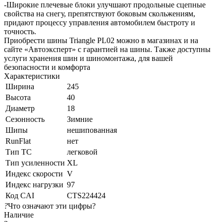
-Широкие плечевые блоки улучшают продольные сцепные
свойства на снегу, препятствуют боковым скольжениям,
придают процессу управления автомобилем быстроту и
точность.
Приобрести шины Triangle PL02 можно в магазинах и на
сайте «Автоэксперт» с гарантией на шины. Также доступны
услуги хранения шин и шиномонтажа, для вашей
безопасности и комфорта
Характеристики
Ширина
245
Высота
40
Диаметр
18
Сезонность
Зимние
Шипы
нешипованная
RunFlat
нет
Тип ТС
легковой
Тип усиленности
XL
Индекс скорости
V
Индекс нагрузки
97
Код CAI
CTS224424
?
Что означают эти цифры?
Наличие