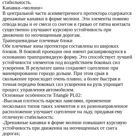
стабильность.
Канавки-«молнии»
В центральной части асимметричного протектора содержатся
дренажные канавки в форме молнии. Эти элементы помимо
отвода воды и ее смеси со снегом и грязью от пятна контакта
существенно улучшают курсовую устойчивость при
движении по неочищенным дорогам.
Трапециевидные плечевые блоки
Обе плечевые зоны протектора составлены из широких
блоков. В боковой проекции они имеют расширяющуюся к
основанию трапециевидную форму. Это способствует лучшей
устойчивости элементов под воздействием боковых сил
ускорения. В результате шина сохраняет сцепление при
маневрировании гораздо дольше. При этом срыв в
скольжение происходит очень плавно, а более быстрая и
точная передача боковых сил ускорения на руль упрощает
процесс управления автомобилем.
Основные особенности Triangle PL02:
-Высокая плотность нарезки ламелями, применение
нескольких типов таких элементов и их разнонаправленное
расположение улучшает сцепление на льду, придавая ему
отличную стабильность;
-Дренажные канавки в форме молнии повышают курсовую
устойчивость при движении на неочищенных от снега
дорогах;