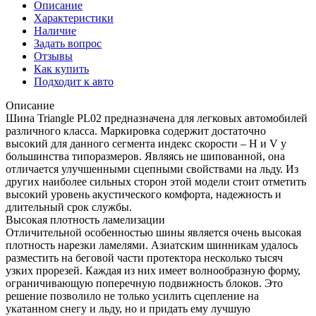
Описание
Характеристики
Наличие
Задать вопрос
Отзывы
Как купить
Подходит к авто
Описание
Шина Triangle PL02 предназначена для легковых автомобилей
различного класса. Маркировка содержит достаточно
высокий для данного сегмента индекс скорости – H и V у
большинства типоразмеров. Являясь не шипованной, она
отличается улучшенными сцепными свойствами на льду. Из
других наиболее сильных сторон этой модели стоит отметить
высокий уровень акустического комфорта, надежность и
длительный срок службы.
Высокая плотность ламелизации
Отличительной особенностью шины является очень высокая
плотность нарезки ламелями. Азиатским шинникам удалось
разместить на беговой части протектора несколько тысяч
узких прорезей. Каждая из них имеет волнообразную форму,
ограничивающую поперечную подвижность блоков. Это
решение позволило не только усилить сцепление на
укатанном снегу и льду, но и придать ему лучшую