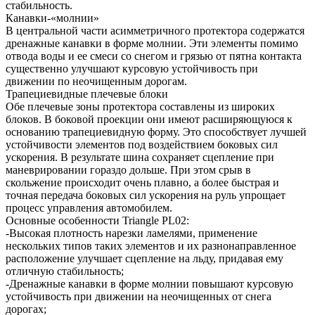
стабильность.
Канавки-«молнии»
В центральной части асимметричного протектора содержатся
дренажные канавки в форме молнии. Эти элементы помимо
отвода воды и ее смеси со снегом и грязью от пятна контакта
существенно улучшают курсовую устойчивость при
движении по неочищенным дорогам.
Трапециевидные плечевые блоки
Обе плечевые зоны протектора составлены из широких
блоков. В боковой проекции они имеют расширяющуюся к
основанию трапециевидную форму. Это способствует лучшей
устойчивости элементов под воздействием боковых сил
ускорения. В результате шина сохраняет сцепление при
маневрировании гораздо дольше. При этом срыв в
скольжение происходит очень плавно, а более быстрая и
точная передача боковых сил ускорения на руль упрощает
процесс управления автомобилем.
Основные особенности Triangle PL02:
-Высокая плотность нарезки ламелями, применение
нескольких типов таких элементов и их разнонаправленное
расположение улучшает сцепление на льду, придавая ему
отличную стабильность;
-Дренажные канавки в форме молнии повышают курсовую
устойчивость при движении на неочищенных от снега
дорогах;