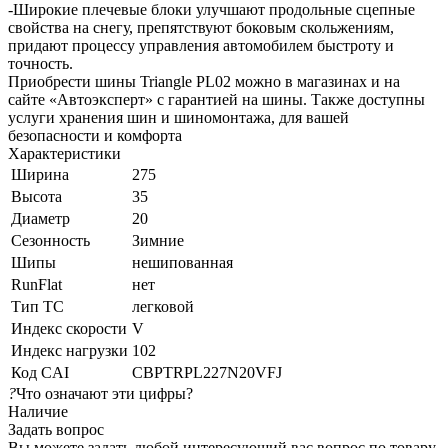
-Широкие плечевые блоки улучшают продольные сцепные
свойства на снегу, препятствуют боковым скольжениям,
придают процессу управления автомобилем быстроту и
точность.
Приобрести шины Triangle PL02 можно в магазинах и на
сайте «Автоэксперт» с гарантией на шины. Также доступны
услуги хранения шин и шиномонтажа, для вашей
безопасности и комфорта
Характеристики
Ширина
275
Высота
35
Диаметр
20
Сезонность
Зимние
Шипы
нешипованная
RunFlat
нет
Тип ТС
легковой
Индекс скорости
V
Индекс нагрузки
102
Код CAI
CBPTRPL227N20VFJ
?
Что означают эти цифры?
Наличие
Задать вопрос
Вы можете задать любой интересующий вас вопрос по товару