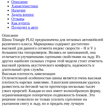
Описание
Характеристики
Наличие
Задать вопрос
Отзывы
Как купить
Подходит к авто
Описание
Шина Triangle PL02 предназначена для легковых автомобилей
различного класса. Маркировка содержит достаточно
высокий для данного сегмента индекс скорости – H и V у
большинства типоразмеров. Являясь не шипованной, она
отличается улучшенными сцепными свойствами на льду. Из
других наиболее сильных сторон этой модели стоит отметить
высокий уровень акустического комфорта, надежность и
длительный срок службы.
Высокая плотность ламелизации
Отличительной особенностью шины является очень высокая
плотность нарезки ламелями. Азиатским шинникам удалось
разместить на беговой части протектора несколько тысяч
узких прорезей. Каждая из них имеет волнообразную форму,
ограничивающую поперечную подвижность блоков. Это
решение позволило не только усилить сцепление на
укатанном снегу и льду, но и придать ему лучшую