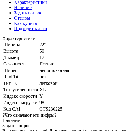
Характеристики
Наличие
Задать вопрос
Отзывы
Как купить
Подходит к авто
Характеристики
Ширина
225
Высота
50
Диаметр
17
Сезонность
Летние
Шипы
нешипованная
RunFlat
нет
Тип ТС
легковой
Тип усиленности
XL
Индекс скорости
Y
Индекс нагрузки
98
Код CAI
CTS230225
?
Что означают эти цифры?
Наличие
Задать вопрос
Вы можете задать любой интересующий вас вопрос по товару