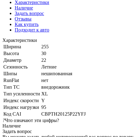
Характеристики
Наличие
Задать вопрос
Отзывы
Как купить
Подходит к авто
Характеристики
Ширина
255
Высота
30
Диаметр
22
Сезонность
Летние
Шипы
нешипованная
RunFlat
нет
Тип ТС
внедорожник
Тип усиленности
XL
Индекс скорости
Y
Индекс нагрузки
95
Код CAI
CBPTH20125P22YFJ
?
Что означают эти цифры?
Наличие
Задать вопрос
Вы можете задать любой интересующий вас вопрос по товару