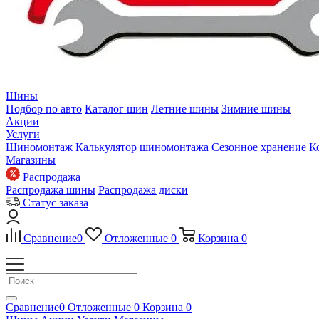
Шины
Подбор по авто
Каталог шин
Летние шины
Зимние шины
Акции
Услуги
Шиномонтаж
Калькулятор шиномонтажа
Сезонное хранение
К
Магазины
Распродажа
Распродажа шины
Распродажа диски
Статус заказа
Сравнение
0
Отложенные
0
Корзина
0
Сравнение
0
Отложенные
0
Корзина
0