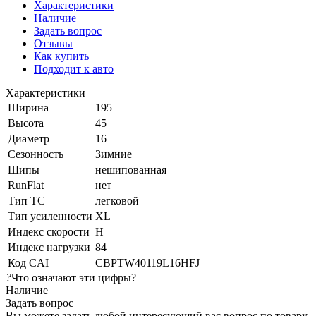
Характеристики
Наличие
Задать вопрос
Отзывы
Как купить
Подходит к авто
Характеристики
Ширина
195
Высота
45
Диаметр
16
Сезонность
Зимние
Шипы
нешипованная
RunFlat
нет
Тип ТС
легковой
Тип усиленности
XL
Индекс скорости
H
Индекс нагрузки
84
Код CAI
CBPTW40119L16HFJ
?
Что означают эти цифры?
Наличие
Задать вопрос
Вы можете задать любой интересующий вас вопрос по товару