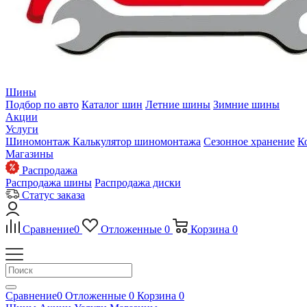
Шины
Подбор по авто
Каталог шин
Летние шины
Зимние шины
Акции
Услуги
Шиномонтаж
Калькулятор шиномонтажа
Сезонное хранение
К
Магазины
Распродажа
Распродажа шины
Распродажа диски
Статус заказа
Сравнение
0
Отложенные
0
Корзина
0
Сравнение
0
Отложенные
0
Корзина
0