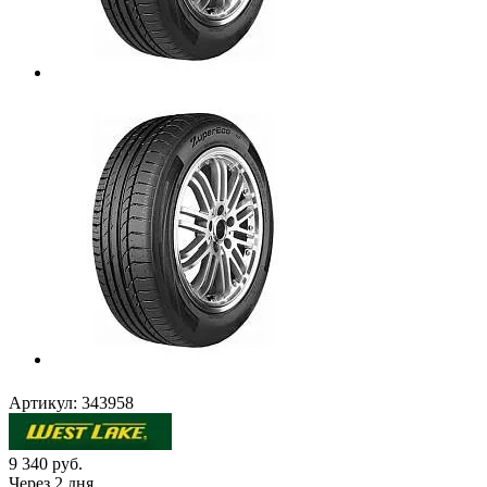
Артикул:
343958
9 340
руб.
Через 2 дня