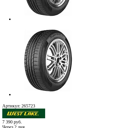
Артикул:
265723
7 390
руб.
Через 2 дня