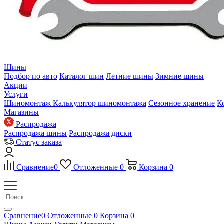
Шины
Подбор по авто
Каталог шин
Летние шины
Зимние шины
Акции
Услуги
Шиномонтаж
Калькулятор шиномонтажа
Сезонное хранение
К
Магазины
Распродажа
Распродажа шины
Распродажа диски
Статус заказа
Сравнение
0
Отложенные
0
Корзина
0
Сравнение
0
Отложенные
0
Корзина
0