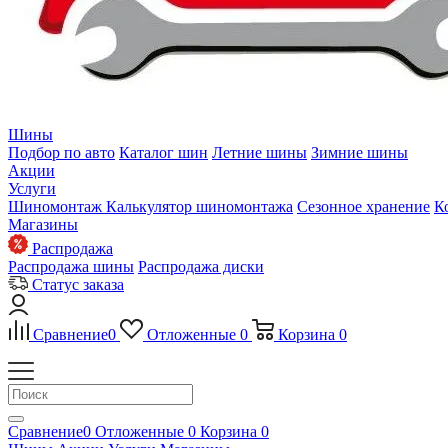
Шины
Подбор по авто
Каталог шин
Летние шины
Зимние шины
Акции
Услуги
Шиномонтаж
Калькулятор шиномонтажа
Сезонное хранение
К
Магазины
Распродажа
Распродажа шины
Распродажа диски
Статус заказа
Сравнение
0
Отложенные
0
Корзина
0
Сравнение
0
Отложенные
0
Корзина
0