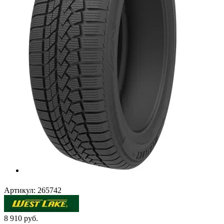
Артикул:
265742
8 910
руб.