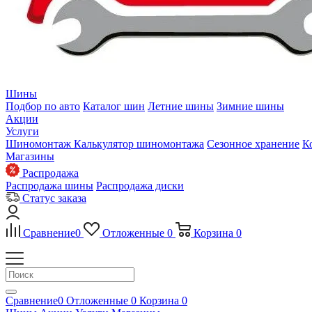
Шины
Подбор по авто
Каталог шин
Летние шины
Зимние шины
Акции
Услуги
Шиномонтаж
Калькулятор шиномонтажа
Сезонное хранение
К
Магазины
Распродажа
Распродажа шины
Распродажа диски
Статус заказа
Сравнение
0
Отложенные
0
Корзина
0
Сравнение
0
Отложенные
0
Корзина
0