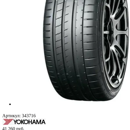
Артикул:
343716
41 260
руб.