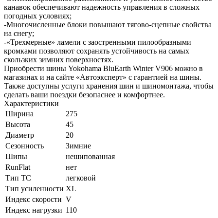
канавок обеспечивают надежность управления в сложных
погодных условиях;
-Многочисленные блоки повышают тягово-сцепные свойства
на снегу;
-«Трехмерные» ламели с заостренными пилообразными
кромками позволяют сохранять устойчивость на самых
скользких зимних поверхностях.
Приобрести шины Yokohama BluЕarth Winter V906 можно в
магазинах и на сайте «Автоэксперт» с гарантией на шины.
Также доступны услуги хранения шин и шиномонтажа, чтобы
сделать ваши поездки безопаснее и комфортнее.
Характеристики
Ширина
275
Высота
45
Диаметр
20
Сезонность
Зимние
Шипы
нешипованная
RunFlat
нет
Тип ТС
легковой
Тип усиленности
XL
Индекс скорости
V
Индекс нагрузки
110