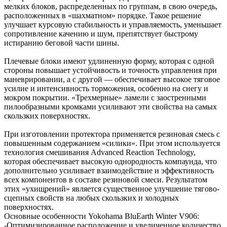
мелких блоков, распределенных по группам, в свою очередь,
расположенных в «шахматном» порядке. Такое решение
улучшает курсовую стабильность и управляемость, уменьшает
сопротивление качению и шум, препятствует быстрому
истиранию беговой части шины.
Плечевые блоки имеют удлиненную форму, которая с одной
стороны повышает устойчивость и точность управления при
маневрировании, а с другой — обеспечивает высокое тяговое
усилие и интенсивность торможения, особенно на снегу и
мокром покрытии. «Трехмерные» ламели с заостренными
пилообразными кромками усиливают эти свойства на самых
скользких поверхностях.
При изготовлении протектора применяется резиновая смесь с
повышенным содержанием «силики». При этом используется
технология смешивания Advanced Reaction Technology,
которая обеспечивает высокую однородность компаунда, что
дополнительно усиливает взаимодействие и эффективность
всех компонентов в составе резиновой смеси. Результатом
этих «ухищрений» является существенное улучшение тягово-
сцепных свойств на любых скользких и холодных
поверхностях.
Основные особенности Yokohama BluЕarth Winter V906:
-Оптимизированное расположение и увеличенное количество