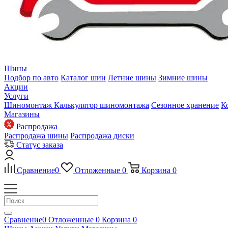
Шины
Подбор по авто
Каталог шин
Летние шины
Зимние шины
Акции
Услуги
Шиномонтаж
Калькулятор шиномонтажа
Сезонное хранение
К
Магазины
Распродажа
Распродажа шины
Распродажа диски
Статус заказа
Сравнение
0
Отложенные
0
Корзина
0
Сравнение
0
Отложенные
0
Корзина
0