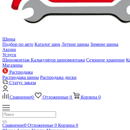
Шины
Подбор по авто
Каталог шин
Летние шины
Зимние шины
Акции
Услуги
Шиномонтаж
Калькулятор шиномонтажа
Сезонное хранение
К
Магазины
Распродажа
Распродажа шины
Распродажа диски
Статус заказа
Сравнение
0
Отложенные
0
Корзина
0
Сравнение
0
Отложенные
0
Корзина
0