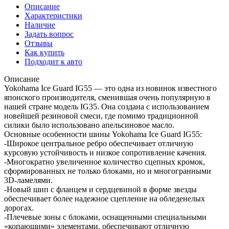
Описание
Характеристики
Наличие
Задать вопрос
Отзывы
Как купить
Подходит к авто
Описание
Yokohama Ice Guard IG55 — это одна из новинок известного
японского производителя, сменившая очень популярную в
нашей стране модель IG35. Она создана с использованием
новейшей резиновой смеси, где помимо традиционной
силики было использовано апельсиновое масло.
Основные особенности шины Yokohama Ice Guard IG55:
-Широкое центральное ребро обеспечивает отличную
курсовую устойчивость и низкое сопротивление качения.
-Многократно увеличенное количество сцепных кромок,
сформированных не только блоками, но и многогранными
3D-ламелями.
-Новый шип с фланцем и сердцевиной в форме звезды
обеспечивает более надежное сцепление на обледенелых
дорогах.
-Плечевые зоны с блоками, оснащенными специальными
«копающими» элементами, обеспечивают отличную