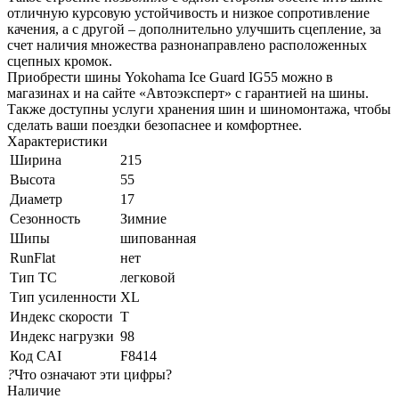
отличную курсовую устойчивость и низкое сопротивление
качения, а с другой – дополнительно улучшить сцепление, за
счет наличия множества разнонаправлено расположенных
сцепных кромок.
Приобрести шины Yokohama Ice Guard IG55 можно в
магазинах и на сайте «Автоэксперт» с гарантией на шины.
Также доступны услуги хранения шин и шиномонтажа, чтобы
сделать ваши поездки безопаснее и комфортнее.
Характеристики
Ширина
215
Высота
55
Диаметр
17
Сезонность
Зимние
Шипы
шипованная
RunFlat
нет
Тип ТС
легковой
Тип усиленности
XL
Индекс скорости
T
Индекс нагрузки
98
Код CAI
F8414
?
Что означают эти цифры?
Наличие