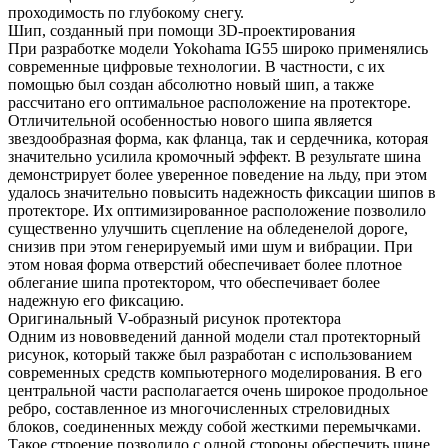
проходимость по глубокому снегу.
Шип, созданный при помощи 3D-проектирования
При разработке модели Yokohama IG55 широко применялись
современные цифровые технологии. В частности, с их
помощью был создан абсолютно новый шип, а также
рассчитано его оптимальное расположение на протекторе.
Отличительной особенностью нового шипа является
звездообразная форма, как фланца, так и сердечника, которая
значительно усилила кромочный эффект. В результате шина
демонстрирует более уверенное поведение на льду, при этом
удалось значительно повысить надежность фиксации шипов в
протекторе. Их оптимизированное расположение позволило
существенно улучшить сцепление на обледенелой дороге,
снизив при этом генерируемый ими шум и вибрации. При
этом новая форма отверстий обеспечивает более плотное
облегание шипа протектором, что обеспечивает более
надежную его фиксацию.
Оригинальный V-образный рисунок протектора
Одним из нововведений данной модели стал протекторный
рисунок, который также был разработан с использованием
современных средств компьютерного моделирования. В его
центральной части располагается очень широкое продольное
ребро, составленное из многочисленных стреловидных
блоков, соединенных между собой жесткими перемычками.
Такое строение позволило с одной стороны обеспечить шине