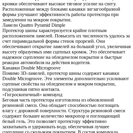
кромки обеспечивают высокое тяговое усилие на снегу.
Расположенные между блоками канавки зигзагообразной
формы улучшают эффективность работы протектора при
замедлении на мокром покрытии.
Ламели Quattro Pyramid Dimple
Протектор шины характеризуется крайне плотным
расположением ламелей. Повысить их численность удалось за
счет пирамидальной формы стенок прорезей. Они
обеспечивают открытие ламелей на большой угол, увеличивая
высоту образуемых ими сцепных кромок. Это обеспечивает
надежное сцепление на обледенелом покрытии и быстрые
реакции автомобиля на действия водителя.
Канавки Double Microgroove
Помимо 3D-ламелей, протектор шины содержит канавки
Double Microgroove. Эти элементы дополнительно усиливают
сцепные свойства на обледенелом и мокром покрытии,
подсушивая пятно контакта.
«Гигроскопичный» компаунд
Беговая часть протектора изготовлена из обновленной
резиновой смеси. Она обладает способностью поглощать
влагу с дорожной поверхности. Структура резиновой смеси
содержит большее количество микропор и поглощающий
белый гель. Это позволяет протектору эффективно
захватывать и удерживать воду, обеспечивая лучшее
сцепление со скользким покрытием. В состав компаунда