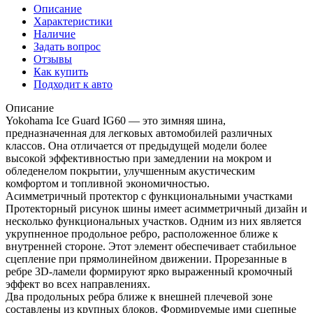
Описание
Характеристики
Наличие
Задать вопрос
Отзывы
Как купить
Подходит к авто
Описание
Yokohama Ice Guard IG60 — это зимняя шина,
предназначенная для легковых автомобилей различных
классов. Она отличается от предыдущей модели более
высокой эффективностью при замедлении на мокром и
обледенелом покрытии, улучшенным акустическим
комфортом и топливной экономичностью.
Асимметричный протектор с функциональными участками
Протекторный рисунок шины имеет асимметричный дизайн и
несколько функциональных участков. Одним из них является
укрупненное продольное ребро, расположенное ближе к
внутренней стороне. Этот элемент обеспечивает стабильное
сцепление при прямолинейном движении. Прорезанные в
ребре 3D-ламели формируют ярко выраженный кромочный
эффект во всех направлениях.
Два продольных ребра ближе к внешней плечевой зоне
составлены из крупных блоков. Формируемые ими сцепные