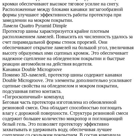
кромки обеспечивают высокое тяговое усилие на снегу.
Расположенные между блоками канавки зигзагообразной
формы улучшают эффективность работы протектора при
замедлении на мокром покрытии.
Ламели Quattro Pyramid Dimple
Протектор шины характеризуется крайне плотным
расположением ламелей. Повысить их численность удалось за
счет пирамидальной формы стенок прорезей. Они
обеспечивают открытие ламелей на большой угол, увеличивая
высоту образуемых ими сцепных кромок. Это обеспечивает
надежное сцепление на обледенелом покрытии и быстрые
реакции автомобиля на действия водителя.
Канавки Double Microgroove
Помимо 3D-ламелей, протектор шины содержит канавки
Double Microgroove. Эти элементы дополнительно усиливают
сцепные свойства на обледенелом и мокром покрытии,
подсушивая пятно контакта.
«Гигроскопичный» компаунд
Беговая часть протектора изготовлена из обновленной
резиновой смеси. Она обладает способностью поглощать
влагу с дорожной поверхности. Структура резиновой смеси
содержит большее количество микропор и поглощающий
белый гель. Это позволяет протектору эффективно
захватывать и удерживать воду, обеспечивая лучшее
сцепление со скользким покрытием. В состав компаунда