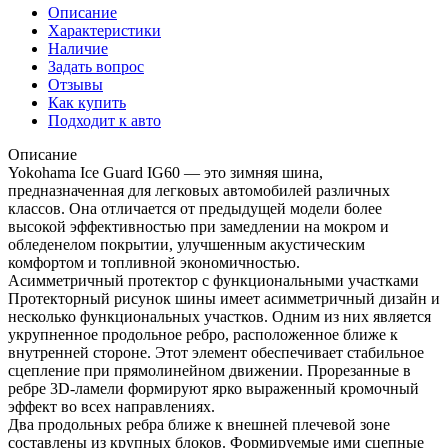
Описание
Характеристики
Наличие
Задать вопрос
Отзывы
Как купить
Подходит к авто
Описание
Yokohama Ice Guard IG60 — это зимняя шина,
предназначенная для легковых автомобилей различных
классов. Она отличается от предыдущей модели более
высокой эффективностью при замедлении на мокром и
обледенелом покрытии, улучшенным акустическим
комфортом и топливной экономичностью.
Асимметричный протектор с функциональными участками
Протекторный рисунок шины имеет асимметричный дизайн и
несколько функциональных участков. Одним из них является
укрупненное продольное ребро, расположенное ближе к
внутренней стороне. Этот элемент обеспечивает стабильное
сцепление при прямолинейном движении. Прорезанные в
ребре 3D-ламели формируют ярко выраженный кромочный
эффект во всех направлениях.
Два продольных ребра ближе к внешней плечевой зоне
составлены из крупных блоков. Формируемые ими сцепные