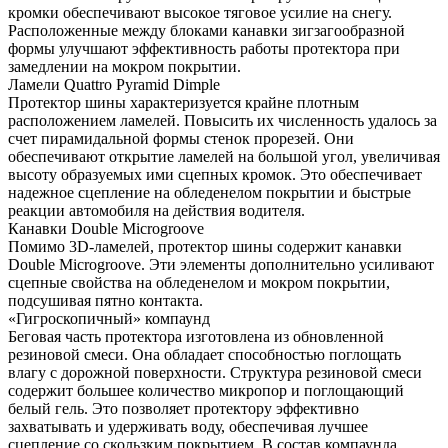
кромки обеспечивают высокое тяговое усилие на снегу.
Расположенные между блоками канавки зигзагообразной
формы улучшают эффективность работы протектора при
замедлении на мокром покрытии.
Ламели Quattro Pyramid Dimple
Протектор шины характеризуется крайне плотным
расположением ламелей. Повысить их численность удалось за
счет пирамидальной формы стенок прорезей. Они
обеспечивают открытие ламелей на большой угол, увеличивая
высоту образуемых ими сцепных кромок. Это обеспечивает
надежное сцепление на обледенелом покрытии и быстрые
реакции автомобиля на действия водителя.
Канавки Double Microgroove
Помимо 3D-ламелей, протектор шины содержит канавки
Double Microgroove. Эти элементы дополнительно усиливают
сцепные свойства на обледенелом и мокром покрытии,
подсушивая пятно контакта.
«Гигроскопичный» компаунд
Беговая часть протектора изготовлена из обновленной
резиновой смеси. Она обладает способностью поглощать
влагу с дорожной поверхности. Структура резиновой смеси
содержит большее количество микропор и поглощающий
белый гель. Это позволяет протектору эффективно
захватывать и удерживать воду, обеспечивая лучшее
сцепление со скользким покрытием. В состав компаунда