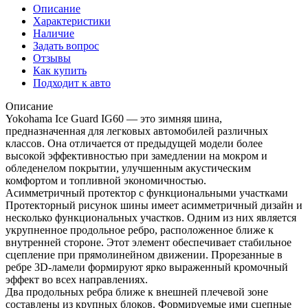
Описание
Характеристики
Наличие
Задать вопрос
Отзывы
Как купить
Подходит к авто
Описание
Yokohama Ice Guard IG60 — это зимняя шина,
предназначенная для легковых автомобилей различных
классов. Она отличается от предыдущей модели более
высокой эффективностью при замедлении на мокром и
обледенелом покрытии, улучшенным акустическим
комфортом и топливной экономичностью.
Асимметричный протектор с функциональными участками
Протекторный рисунок шины имеет асимметричный дизайн и
несколько функциональных участков. Одним из них является
укрупненное продольное ребро, расположенное ближе к
внутренней стороне. Этот элемент обеспечивает стабильное
сцепление при прямолинейном движении. Прорезанные в
ребре 3D-ламели формируют ярко выраженный кромочный
эффект во всех направлениях.
Два продольных ребра ближе к внешней плечевой зоне
составлены из крупных блоков. Формируемые ими сцепные