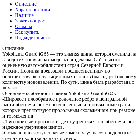
Описание
Характеристики
Наличие
Задать вопрос
Отзывы
Как купить
Подходит к авто
Описание
Yokohama Guard iG65 — это зимняя шина, которая сменила на
заводских конвейерах модель с индексом iG55, высоко
оцененную автомобилистами стран Северной Европы и
России. Новинка превзошла предшественницу по
большинству эксплуатационных свойств благодаря большому
количеству нововведений. По сути, шина была разработана с
«нуля».
Основные особенности шины Yokohama Guard iG65:
-Широкое пилообразное продольное ребро в центральной
части обеспечивает многочисленные и протяженные грани,
которые препятствуют продольным скольжениям при разгоне
и торможении.
-Двухслойный протектор, где внутренняя часть обеспечивает
надежное удержание шипов.
-Смыкающиеся ступенчатые ламели улучшают продольные
сцепные свойства на льду и снегу.