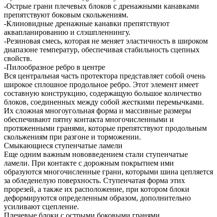
-Острые грани плечевых блоков с дренажными канавками
препятствуют боковым скольжениям.
-Клиновидные дренажные канавки препятствуют
аквапланированию и слэшпленнингу.
-Резиновая смесь, которая не меняет эластичность в широком
диапазоне температур, обеспечивая стабильность сцепных
свойств.
-Пилообразное ребро в центре
Вся центральная часть протектора представляет собой очень
широкое сплошное продольное ребро. Этот элемент имеет
составную конструкцию, содержащую большое количество
блоков, соединенных между собой жесткими перемычками.
Их сложная многоугольная форма и массивные размеры
обеспечивают пятну контакта многочисленными и
протяженными гранями, которые препятствуют продольным
скольжениям при разгоне и торможении.
Смыкающиеся ступенчатые ламели
Еще одним важным нововведением стали ступенчатые
ламели. При контакте с дорожным покрытием ими
образуются многочисленные грани, которыми шина цепляется
за обледенелую поверхность. Ступенчатая форма этих
прорезей, а также их расположение, при котором блоки
деформируются определенным образом, дополнительно
усиливают сцепление.
Плечевые блоки с острыми боковыми гранями