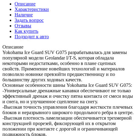
Описание
Характеристики
Наличие
Задать вопрос
Отзывы
Как купить
Подходит к авто
Описание
Yokohama Ice Guard SUV G075 разрабатывалась для замены
популярной модели Geolandar I/T-S, которая обладала
некоторыми недостатками, особенно в плане сцепных
свойств. Применение новейших технологий и материалов
позволило новинке превзойти предшественницу и по
большинству других ходовых качеств.
Основные особенности шины Yokohama Ice Guard SUV G075:
-Универсальные дренажные канавки обеспечивают не только
эффективный дренаж и очистку пятна контакта от смеси воды
и снега, но и улучшенное сцепление на снегу.
-Высокая точность управления благодаря жесткости плечевых
блоков и неразрывного широкого продольного ребра в центре.
-Высокая плотность ламелизации обеспечивается трехмерной
конструкцией прорезей, фиксирующей их в открытом
положении при контакте с дорогой и ограничивающей
подвижность блоков.