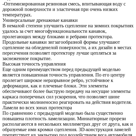
-Оптимизированная резиновая смесь, впитывающая воду с
дорожной поверхности и эластичная при очень низких
температурах.
Универсальные дренажные канавки
В немалой степени улучшить сцепление на зимних покрытиях
удалось за счет многофункциональности канавок,
пролегающих между блоками и ребрами протектора.
Продольные канавки зигзагообразной формы улучшают
сцепление на обледенелой поверхности, а их дизайн в местах
пересечения позволяет протектору лучше цепляться за
заснеженное покрытие.
Высокая точность управления
Еще одним преимуществом перед предыдущей моделью
является повышенная точность управления. По его центру
пролегает широкое неразрывное ребро, устойчивое к
деформации, как и плечевые блоки. Эти элементы
обеспечивают более быструю передачу на несущие элементы
каркаса поперечных сил ускорения, что позволяет шине
практически молниеносно реагировать на действия водителя.
Ламели во всех зонах протектора
По сравнению с предыдущей моделью была существенно
повышена плотность ламелизации. Миниатюрные прорези
располагаются в нескольких миллиметрах друг от друга, как и
образуемые ими кромки сцепления. 3D-конструкция ламелей
препятствует их закрытию под воздействием веса автомобиля