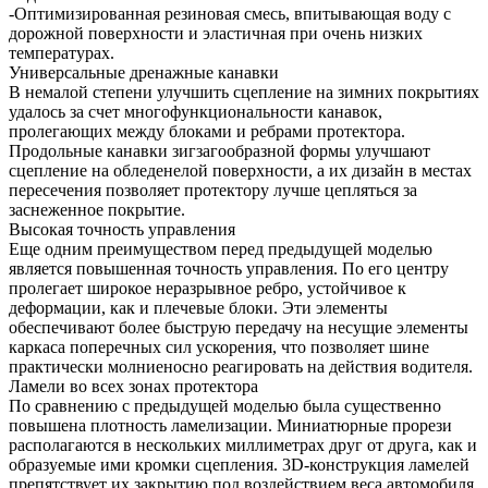
-Оптимизированная резиновая смесь, впитывающая воду с
дорожной поверхности и эластичная при очень низких
температурах.
Универсальные дренажные канавки
В немалой степени улучшить сцепление на зимних покрытиях
удалось за счет многофункциональности канавок,
пролегающих между блоками и ребрами протектора.
Продольные канавки зигзагообразной формы улучшают
сцепление на обледенелой поверхности, а их дизайн в местах
пересечения позволяет протектору лучше цепляться за
заснеженное покрытие.
Высокая точность управления
Еще одним преимуществом перед предыдущей моделью
является повышенная точность управления. По его центру
пролегает широкое неразрывное ребро, устойчивое к
деформации, как и плечевые блоки. Эти элементы
обеспечивают более быструю передачу на несущие элементы
каркаса поперечных сил ускорения, что позволяет шине
практически молниеносно реагировать на действия водителя.
Ламели во всех зонах протектора
По сравнению с предыдущей моделью была существенно
повышена плотность ламелизации. Миниатюрные прорези
располагаются в нескольких миллиметрах друг от друга, как и
образуемые ими кромки сцепления. 3D-конструкция ламелей
препятствует их закрытию под воздействием веса автомобиля