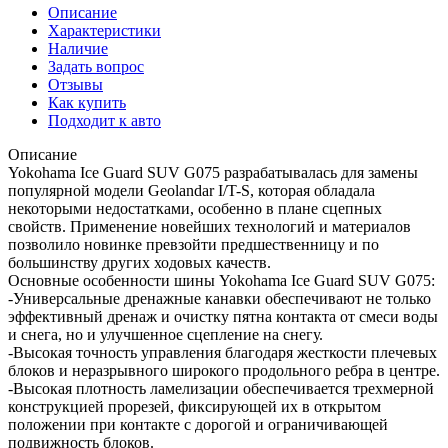
Описание
Характеристики
Наличие
Задать вопрос
Отзывы
Как купить
Подходит к авто
Описание
Yokohama Ice Guard SUV G075 разрабатывалась для замены
популярной модели Geolandar I/T-S, которая обладала
некоторыми недостатками, особенно в плане сцепных
свойств. Применение новейших технологий и материалов
позволило новинке превзойти предшественницу и по
большинству других ходовых качеств.
Основные особенности шины Yokohama Ice Guard SUV G075:
-Универсальные дренажные канавки обеспечивают не только
эффективный дренаж и очистку пятна контакта от смеси воды
и снега, но и улучшенное сцепление на снегу.
-Высокая точность управления благодаря жесткости плечевых
блоков и неразрывного широкого продольного ребра в центре.
-Высокая плотность ламелизации обеспечивается трехмерной
конструкцией прорезей, фиксирующей их в открытом
положении при контакте с дорогой и ограничивающей
подвижность блоков.