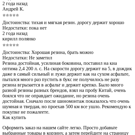
2 года назад
Андрей К.
⭐⭐⭐⭐⭐
Достоинства:
тихая и мягкая резин. дорогу держит хорошо
Недостатки:
пока нет
2 года назад
кирилл полянко
⭐⭐⭐⭐⭐
Достоинства:
Хорошая резина, брать можно
Недостатки:
Не заметил
Резина достойная, усилиная боковина, поставил на киа
оптима 2,4 200 л. с. На скорости дорогу держит на 5, в дождик
даже в самый сильный и лужи держит как на сухом асфальте,
пытался много раз пустить в букс не получилось не разу
резина вгрызается в асфальт и держит крепко. Было много
разной резины разных брендов, взял на пробу Китай, очень
боялся что не оправдает ожидание, но резина очень
достойная. Сначало после шиномонтаж показалось что очень
шумная и твердая, но проехав 500 км все ушло. Рекомендую к
покупке не пожалеете.
Как купить
Оформить заказ на нашем сайте легко. Просто добавьте
выбранные товары в корзину, а затем перейдите на страницу