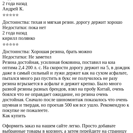
2 года назад
Андрей К.
⭐⭐⭐⭐⭐
Достоинства:
тихая и мягкая резин. дорогу держит хорошо
Недостатки:
пока нет
2 года назад
кирилл полянко
⭐⭐⭐⭐⭐
Достоинства:
Хорошая резина, брать можно
Недостатки:
Не заметил
Резина достойная, усилиная боковина, поставил на киа
оптима 2,4 200 л. с. На скорости дорогу держит на 5, в дождик
даже в самый сильный и лужи держит как на сухом асфальте,
пытался много раз пустить в букс не получилось не разу
резина вгрызается в асфальт и держит крепко. Было много
разной резины разных брендов, взял на пробу Китай, очень
боялся что не оправдает ожидание, но резина очень
достойная. Сначало после шиномонтаж показалось что очень
шумная и твердая, но проехав 500 км все ушло. Рекомендую к
покупке не пожалеете.
Как купить
Оформить заказ на нашем сайте легко. Просто добавьте
выбранные товары в корзину, а затем перейдите на страницу