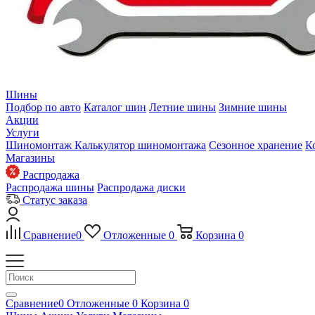
Шины
Подбор по авто
Каталог шин
Летние шины
Зимние шины
Акции
Услуги
Шиномонтаж
Калькулятор шиномонтажа
Сезонное хранение
К
Магазины
Распродажа
Распродажа шины
Распродажа диски
Статус заказа
Сравнение
0
Отложенные
0
Корзина
0
Сравнение
0
Отложенные
0
Корзина
0