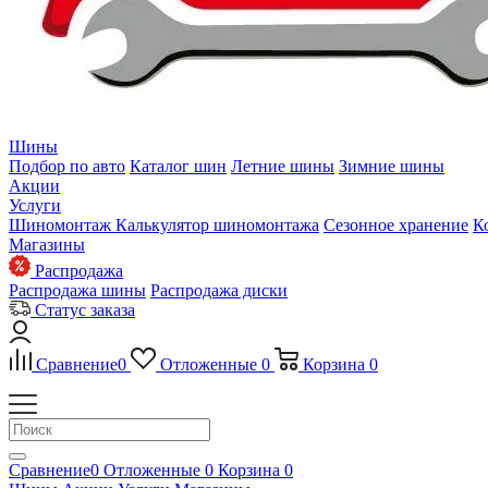
Шины
Подбор по авто
Каталог шин
Летние шины
Зимние шины
Акции
Услуги
Шиномонтаж
Калькулятор шиномонтажа
Сезонное хранение
К
Магазины
Распродажа
Распродажа шины
Распродажа диски
Статус заказа
Сравнение
0
Отложенные
0
Корзина
0
Сравнение
0
Отложенные
0
Корзина
0