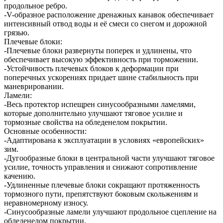
продольное ребро.
-V-образное расположение дренажных канавок обеспечивает
интенсивный отвод воды и её смеси со снегом и дорожной
грязью.
Плечевые блоки:
-Плечевые блоки развернуты поперек и удлинены, что
обеспечивает высокую эффективность при торможении.
-Устойчивость плечевых блоков к деформации при
поперечных ускорениях придает шине стабильность при
маневрировании.
Ламели:
-Весь протектор испещрен синусообразными ламелями,
которые дополнительно улучшают тяговое усилие и
тормозные свойства на обледенелом покрытии.
Основные особенности:
-Адаптирована к эксплуатации в условиях «европейских»
зим.
-Дугообразные блоки в центральной части улучшают тяговое
усилие, точность управления и снижают сопротивление
качению.
-Удлиненные плечевые блоки сокращают протяженность
тормозного пути, препятствуют боковым скольжениям и
неравномерному износу.
-Синусообразные ламели улучшают продольное сцепление на
обледенелом покрытии.