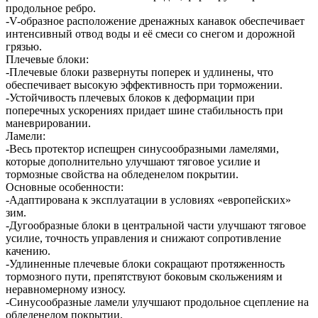
продольное ребро.
-V-образное расположение дренажных канавок обеспечивает
интенсивный отвод воды и её смеси со снегом и дорожной
грязью.
Плечевые блоки:
-Плечевые блоки развернуты поперек и удлинены, что
обеспечивает высокую эффективность при торможении.
-Устойчивость плечевых блоков к деформации при
поперечных ускорениях придает шине стабильность при
маневрировании.
Ламели:
-Весь протектор испещрен синусообразными ламелями,
которые дополнительно улучшают тяговое усилие и
тормозные свойства на обледенелом покрытии.
Основные особенности:
-Адаптирована к эксплуатации в условиях «европейских»
зим.
-Дугообразные блоки в центральной части улучшают тяговое
усилие, точность управления и снижают сопротивление
качению.
-Удлиненные плечевые блоки сокращают протяженность
тормозного пути, препятствуют боковым скольжениям и
неравномерному износу.
-Синусообразные ламели улучшают продольное сцепление на
обледенелом покрытии.