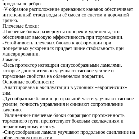
продольное ребро.
-V-образное расположение дренажных канавок обеспечивает
интенсивный отвод воды и её смеси со снегом и дорожной
грязью.
Плечевые блоки:
-Плечевые блоки развернуты поперек и удлинены, что
обеспечивает высокую эффективность при торможении.
-Устойчивость плечевых блоков к деформации при
поперечных ускорениях придает шине стабильность при
маневрировании.
Ламели:
-Весь протектор испещрен синусообразными ламелями,
которые дополнительно улучшают тяговое усилие и
тормозные свойства на обледенелом покрытии.
Основные особенности:
-Адаптирована к эксплуатации в условиях «европейских»
зим.
-Дугообразные блоки в центральной части улучшают тяговое
усилие, точность управления и снижают сопротивление
качению.
-Удлиненные плечевые блоки сокращают протяженность
тормозного пути, препятствуют боковым скольжениям и
неравномерному износу.
-Синусообразные ламели улучшают продольное сцепление на
обледенелом покрытии.