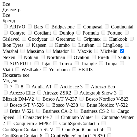
Все
Диаметр
Все
Бренд
ARIVO
Bars
Bridgestone
Compasal
Continental
Contyre
Cordiant
Dunlop
Formula
Fortune
Gislaved
Goodyear
Greentrac
Gripmax
Hankook
Ikon Tyres
Kapsen
Kumho
Laufenn
LingLong
Marshal
Massimo
Matador
Maxxis
Michelin
Nexen
Nokian
Nordman
Ovation
Pirelli
Sailun
SUNFULL
Tigar
Torero
Triangle
Tunga
Viatti
WestLake
Yokohama
НКШЗ
Показать все
Модель
7
8
Aquila A1
Arctic Ice 3
Atrezzo Eco
Atrezzo Elite
Atrezzo ZSR2
Autograph Snow 3
Blizzak DM-V2
Bosco A/T V-237
Bosco Nordico V-523
Bosco S/T V-526
Bosco V-238
Brina Nordico V-522
Brina V-521
Business CA-2
Business CS-2
Cargo
Speed
Character Ice 7
Cinturato Winter
Cinturato Winter
2
Conquerra 2 MP82
ContiSportContact 5
ContiSportContact 5 SUV
ContiSportContact 5P
ContiSportContact 6
ContiWinterContact TS 830