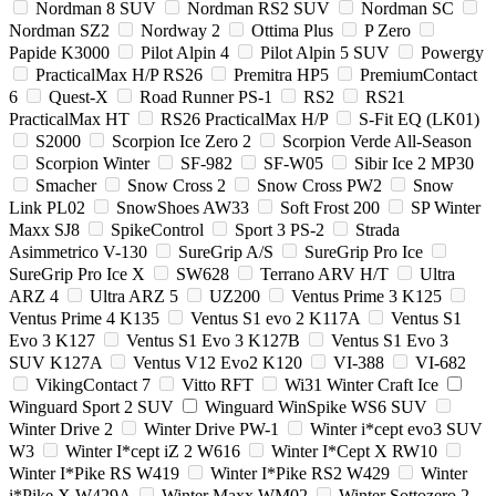
Nordman 8 SUV
Nordman RS2 SUV
Nordman SC
Nordman SZ2
Nordway 2
Ottima Plus
P Zero
Papide K3000
Pilot Alpin 4
Pilot Alpin 5 SUV
Powergy
PracticalMax H/P RS26
Premitra HP5
PremiumContact
6
Quest-X
Road Runner PS-1
RS2
RS21
PracticalMax HT
RS26 PracticalMax H/P
S-Fit EQ (LK01)
S2000
Scorpion Ice Zero 2
Scorpion Verde All-Season
Scorpion Winter
SF-982
SF-W05
Sibir Ice 2 MP30
Smacher
Snow Cross 2
Snow Cross PW2
Snow
Link PL02
SnowShoes AW33
Soft Frost 200
SP Winter
Maxx SJ8
SpikeControl
Sport 3 PS-2
Strada
Asimmetrico V-130
SureGrip A/S
SureGrip Pro Ice
SureGrip Pro Ice X
SW628
Terrano ARV H/T
Ultra
ARZ 4
Ultra ARZ 5
UZ200
Ventus Prime 3 K125
Ventus Prime 4 K135
Ventus S1 evo 2 K117A
Ventus S1
Evo 3 K127
Ventus S1 Evo 3 K127B
Ventus S1 Evo 3
SUV K127A
Ventus V12 Evo2 K120
VI-388
VI-682
VikingContact 7
Vitto RFT
Wi31 Winter Craft Ice
Winguard Sport 2 SUV
Winguard WinSpike WS6 SUV
Winter Drive 2
Winter Drive PW-1
Winter i*cept evo3 SUV
W3
Winter I*cept iZ 2 W616
Winter I*Cept X RW10
Winter I*Pike RS W419
Winter I*Pike RS2 W429
Winter
i*Pike X W429A
Winter Maxx WM02
Winter Sottozero 2