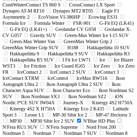
ContiWinterContact TS 860 S
CrossContact LX Sport
Dynapro AT-M RF10
Dynapro MT2 RT05
Eagle F1
Asymmetric 2
EcoVision VI-386HP
Ecowing ES31
Formula Ice
Formula Winter
FSR-901
G-Fit EQ (LK41)
G-Fit EQ (LK41+)
Geolandar CV G058
Geolandar X-
CV G057
Gravity SUV
Green-Max Winter Ice I-15 SUV
Green-Max Winter Van
GreenMax Winter Grip 2
GreenMax Winter Grip SUV
H188
Hakkapeliitta 10 SUV
Hakkapeliitta 9
Hakkapeliitta 9 SUV
Hakkapeliitta R3
Hakkapeliitta R5 SUV
I Fit Ice LW71
Ice
Ice Blazer
WST3
Ice Friction
Ice Guard IG65
Ice Zero
Ice Zero
FR
IceContact 2
IceContact 2 SUV
IceContact 3
IceContact XTRM
IceControl
IceMax RW516
Ikon
Autograph Ultra 2
Ikon Autograph Ultra 2 SUV
Ikon
Character Aqua SUV
Ikon Character Eco
Ikon Nordman S2
SUV
Ikon Nordman SX3
Ikon Nordman SZ2
iON
Nordic I*CE SUV IW04A
Journey-X
Kinergy 4S2 H750A
Kinergy 4S2 X H750A
Kinergy Eco 2 K435
Latitude
Sport 3
Leone L1
MP-30 Sibir Ice 2
MP-47 Hectorra 3
MP30
MP30 Sibir Ice 2 SUV
N'Blue HD Plus
N'Fera RU1 SUV
N'Fera Supreme
Nord Frost 200
Nordman 5
Nordman 7
Nordman 7 SUV
Nordman 8