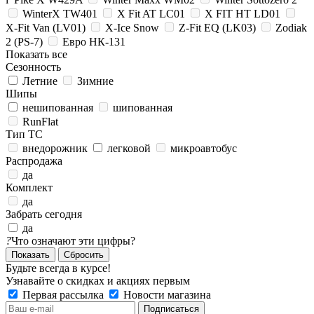
WinterX TW401
X Fit AT LC01
X FIT HT LD01
X-Fit Van (LV01)
X-Ice Snow
Z-Fit EQ (LK03)
Zodiak
2 (PS-7)
Евро НК-131
Показать все
Сезонность
Летние
Зимние
Шипы
нешипованная
шипованная
RunFlat
Тип ТС
внедорожник
легковой
микроавтобус
Распродажа
да
Комплект
да
Забрать сегодня
да
?
Что означают эти цифры?
Сбросить
Будьте всегда в курсе!
Узнавайте о скидках и акциях первым
Первая рассылка
Новости магазина