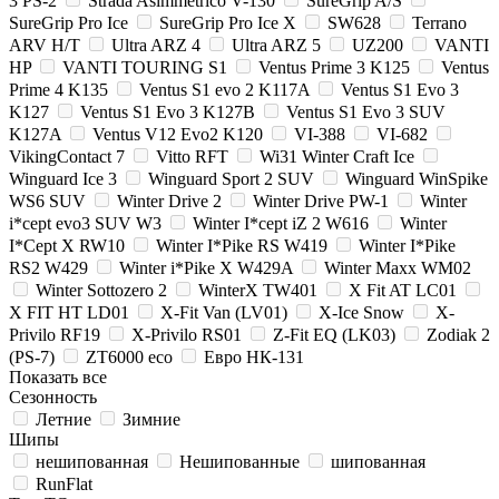
3 PS-2
Strada Asimmetrico V-130
SureGrip A/S
SureGrip Pro Ice
SureGrip Pro Ice X
SW628
Terrano
ARV H/T
Ultra ARZ 4
Ultra ARZ 5
UZ200
VANTI
HP
VANTI TOURING S1
Ventus Prime 3 K125
Ventus
Prime 4 K135
Ventus S1 evo 2 K117A
Ventus S1 Evo 3
K127
Ventus S1 Evo 3 K127B
Ventus S1 Evo 3 SUV
K127A
Ventus V12 Evo2 K120
VI-388
VI-682
VikingContact 7
Vitto RFT
Wi31 Winter Craft Ice
Winguard Ice 3
Winguard Sport 2 SUV
Winguard WinSpike
WS6 SUV
Winter Drive 2
Winter Drive PW-1
Winter
i*cept evo3 SUV W3
Winter I*cept iZ 2 W616
Winter
I*Cept X RW10
Winter I*Pike RS W419
Winter I*Pike
RS2 W429
Winter i*Pike X W429A
Winter Maxx WM02
Winter Sottozero 2
WinterX TW401
X Fit AT LC01
X FIT HT LD01
X-Fit Van (LV01)
X-Ice Snow
X-
Privilo RF19
X-Privilo RS01
Z-Fit EQ (LK03)
Zodiak 2
(PS-7)
ZT6000 eco
Евро НК-131
Показать все
Сезонность
Летние
Зимние
Шипы
нешипованная
Нешипованные
шипованная
RunFlat