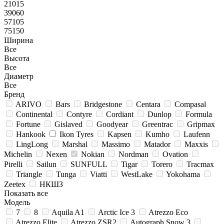
21015
39060
57105
75150
Ширина
Все
Высота
Все
Диаметр
Все
Бренд
ARIVO
Bars
Bridgestone
Centara
Compasal
Continental
Contyre
Cordiant
Dunlop
Formula
Fortune
Gislaved
Goodyear
Greentrac
Gripmax
Hankook
Ikon Tyres
Kapsen
Kumho
Laufenn
LingLong
Marshal
Massimo
Matador
Maxxis
Michelin
Nexen
Nokian
Nordman
Ovation
Pirelli
Sailun
SUNFULL
Tigar
Torero
Tracmax
Triangle
Tunga
Viatti
WestLake
Yokohama
Zeetex
НКШЗ
Показать все
Модель
7
8
Aquila A1
Arctic Ice 3
Atrezzo Eco
Atrezzo Elite
Atrezzo ZSR2
Autograph Snow 3