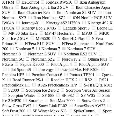
XTRM
IceControl
IceMax RW516
Ikon Autograph
Ultra 2
Ikon Autograph Ultra 2 SUV
Ikon Character Aqua
SUV
Ikon Character Eco
Ikon Nordman S2 SUV
Ikon
Nordman SX3
Ikon Nordman SZ2
iON Nordic I*CE SUV
IW04A
Journey-X
Kinergy 4S2 H750A
Kinergy 4S2 X
H750A
Kinergy Eco 2 K435
Latitude Sport 3
Leone L1
MP-30 Sibir Ice 2
MP-47 Hectorra 3
MP30
MP30
Sibir Ice 2 SUV
MPS530
N'Blue HD Plus
N'Fera
Primus V
N'Fera RU1 SUV
N'Fera Supreme
Nord Frost
200
Nordman 5
Nordman 7
Nordman 7 SUV
Nordman 8
Nordman 8 SUV
Nordman RS2 SUV
Nordman SC
Nordman SZ2
Nordway 2
Ottima Plus
P Zero
Papide K3000
Pilot Alpin 4
Pilot Alpin 5 SUV
Pilot Sport 4S
Powergy
PracticalMax H/P RS26
Premitra HP5
PremiumContact 6
Protract TE301
Quest-
X
Road Runner PS-1
Roadian HTX 2
RS2
RS21
PracticalMax HT
RS26 PracticalMax H/P
S-Fit EQ (LK01)
S2000
Scorpion Ice Zero 2
Scorpion Verde All-Season
Scorpion Winter
SF-888
SF-982
SF-W05
Sibir
Ice 2 MP30
Smacher
Sno-Max 7000
Snow Cross 2
Snow Cross PW2
Snow Link PL02
SnowShoes AW33
Soft Frost 200
SP Winter Maxx SJ8
SpikeControl
Sport