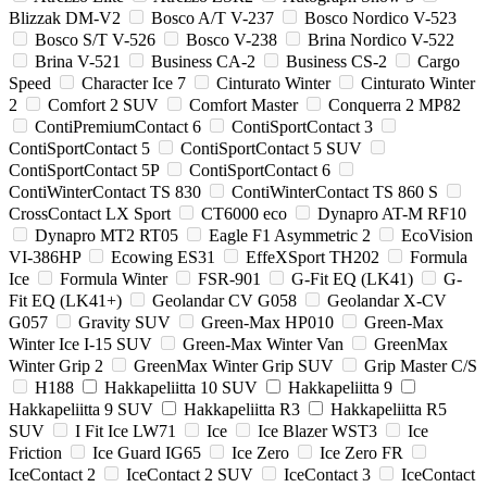
Blizzak DM-V2
Bosco A/T V-237
Bosco Nordico V-523
Bosco S/T V-526
Bosco V-238
Brina Nordico V-522
Brina V-521
Business CA-2
Business CS-2
Cargo
Speed
Character Ice 7
Cinturato Winter
Cinturato Winter
2
Comfort 2 SUV
Comfort Master
Conquerra 2 MP82
ContiPremiumContact 6
ContiSportContact 3
ContiSportContact 5
ContiSportContact 5 SUV
ContiSportContact 5P
ContiSportContact 6
ContiWinterContact TS 830
ContiWinterContact TS 860 S
CrossContact LX Sport
CT6000 eco
Dynapro AT-M RF10
Dynapro MT2 RT05
Eagle F1 Asymmetric 2
EcoVision
VI-386HP
Ecowing ES31
EffeXSport TH202
Formula
Ice
Formula Winter
FSR-901
G-Fit EQ (LK41)
G-
Fit EQ (LK41+)
Geolandar CV G058
Geolandar X-CV
G057
Gravity SUV
Green-Max HP010
Green-Max
Winter Ice I-15 SUV
Green-Max Winter Van
GreenMax
Winter Grip 2
GreenMax Winter Grip SUV
Grip Master C/S
H188
Hakkapeliitta 10 SUV
Hakkapeliitta 9
Hakkapeliitta 9 SUV
Hakkapeliitta R3
Hakkapeliitta R5
SUV
I Fit Ice LW71
Ice
Ice Blazer WST3
Ice
Friction
Ice Guard IG65
Ice Zero
Ice Zero FR
IceContact 2
IceContact 2 SUV
IceContact 3
IceContact