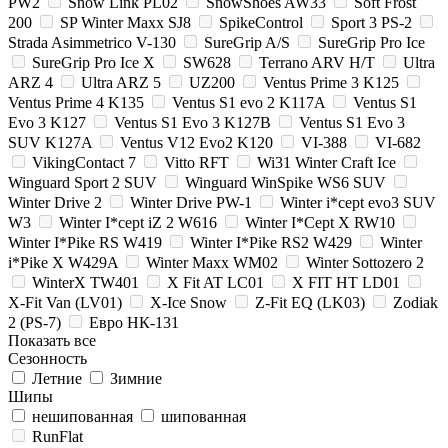
PW2
Snow Link PL02
SnowShoes AW33
Soft Frost
200
SP Winter Maxx SJ8
SpikeControl
Sport 3 PS-2
Strada Asimmetrico V-130
SureGrip A/S
SureGrip Pro Ice
SureGrip Pro Ice X
SW628
Terrano ARV H/T
Ultra
ARZ 4
Ultra ARZ 5
UZ200
Ventus Prime 3 K125
Ventus Prime 4 K135
Ventus S1 evo 2 K117A
Ventus S1
Evo 3 K127
Ventus S1 Evo 3 K127B
Ventus S1 Evo 3
SUV K127A
Ventus V12 Evo2 K120
VI-388
VI-682
VikingContact 7
Vitto RFT
Wi31 Winter Craft Ice
Winguard Sport 2 SUV
Winguard WinSpike WS6 SUV
Winter Drive 2
Winter Drive PW-1
Winter i*cept evo3 SUV
W3
Winter I*cept iZ 2 W616
Winter I*Cept X RW10
Winter I*Pike RS W419
Winter I*Pike RS2 W429
Winter
i*Pike X W429A
Winter Maxx WM02
Winter Sottozero 2
WinterX TW401
X Fit AT LC01
X FIT HT LD01
X-Fit Van (LV01)
X-Ice Snow
Z-Fit EQ (LK03)
Zodiak
2 (PS-7)
Евро НК-131
Показать все
Сезонность
Летние
Зимние
Шипы
нешипованная
шипованная
RunFlat