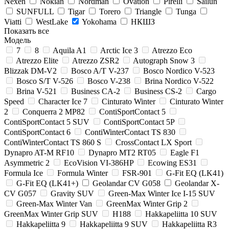
Nexen
Nokian
Nordman
Ovation
Pirelli
Sailun
SUNFULL
Tigar
Torero
Triangle
Tunga
Viatti
WestLake
Yokohama
НКШЗ
Показать все
Модель
7
8
Aquila A1
Arctic Ice 3
Atrezzo Eco
Atrezzo Elite
Atrezzo ZSR2
Autograph Snow 3
Blizzak DM-V2
Bosco A/T V-237
Bosco Nordico V-523
Bosco S/T V-526
Bosco V-238
Brina Nordico V-522
Brina V-521
Business CA-2
Business CS-2
Cargo
Speed
Character Ice 7
Cinturato Winter
Cinturato Winter
2
Conquerra 2 MP82
ContiSportContact 5
ContiSportContact 5 SUV
ContiSportContact 5P
ContiSportContact 6
ContiWinterContact TS 830
ContiWinterContact TS 860 S
CrossContact LX Sport
Dynapro AT-M RF10
Dynapro MT2 RT05
Eagle F1
Asymmetric 2
EcoVision VI-386HP
Ecowing ES31
Formula Ice
Formula Winter
FSR-901
G-Fit EQ (LK41)
G-Fit EQ (LK41+)
Geolandar CV G058
Geolandar X-
CV G057
Gravity SUV
Green-Max Winter Ice I-15 SUV
Green-Max Winter Van
GreenMax Winter Grip 2
GreenMax Winter Grip SUV
H188
Hakkapeliitta 10 SUV
Hakkapeliitta 9
Hakkapeliitta 9 SUV
Hakkapeliitta R3