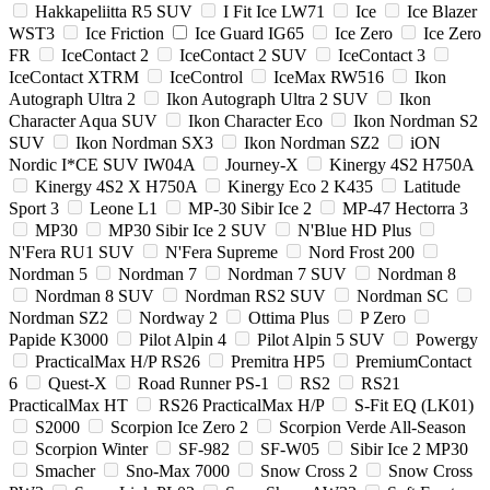
Hakkapeliitta R5 SUV
I Fit Ice LW71
Ice
Ice Blazer
WST3
Ice Friction
Ice Guard IG65
Ice Zero
Ice Zero
FR
IceContact 2
IceContact 2 SUV
IceContact 3
IceContact XTRM
IceControl
IceMax RW516
Ikon
Autograph Ultra 2
Ikon Autograph Ultra 2 SUV
Ikon
Character Aqua SUV
Ikon Character Eco
Ikon Nordman S2
SUV
Ikon Nordman SX3
Ikon Nordman SZ2
iON
Nordic I*CE SUV IW04A
Journey-X
Kinergy 4S2 H750A
Kinergy 4S2 X H750A
Kinergy Eco 2 K435
Latitude
Sport 3
Leone L1
MP-30 Sibir Ice 2
MP-47 Hectorra 3
MP30
MP30 Sibir Ice 2 SUV
N'Blue HD Plus
N'Fera RU1 SUV
N'Fera Supreme
Nord Frost 200
Nordman 5
Nordman 7
Nordman 7 SUV
Nordman 8
Nordman 8 SUV
Nordman RS2 SUV
Nordman SC
Nordman SZ2
Nordway 2
Ottima Plus
P Zero
Papide K3000
Pilot Alpin 4
Pilot Alpin 5 SUV
Powergy
PracticalMax H/P RS26
Premitra HP5
PremiumContact
6
Quest-X
Road Runner PS-1
RS2
RS21
PracticalMax HT
RS26 PracticalMax H/P
S-Fit EQ (LK01)
S2000
Scorpion Ice Zero 2
Scorpion Verde All-Season
Scorpion Winter
SF-982
SF-W05
Sibir Ice 2 MP30
Smacher
Sno-Max 7000
Snow Cross 2
Snow Cross