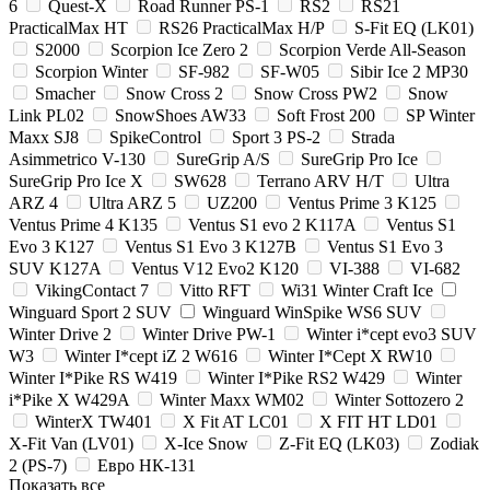
6
Quest-X
Road Runner PS-1
RS2
RS21
PracticalMax HT
RS26 PracticalMax H/P
S-Fit EQ (LK01)
S2000
Scorpion Ice Zero 2
Scorpion Verde All-Season
Scorpion Winter
SF-982
SF-W05
Sibir Ice 2 MP30
Smacher
Snow Cross 2
Snow Cross PW2
Snow
Link PL02
SnowShoes AW33
Soft Frost 200
SP Winter
Maxx SJ8
SpikeControl
Sport 3 PS-2
Strada
Asimmetrico V-130
SureGrip A/S
SureGrip Pro Ice
SureGrip Pro Ice X
SW628
Terrano ARV H/T
Ultra
ARZ 4
Ultra ARZ 5
UZ200
Ventus Prime 3 K125
Ventus Prime 4 K135
Ventus S1 evo 2 K117A
Ventus S1
Evo 3 K127
Ventus S1 Evo 3 K127B
Ventus S1 Evo 3
SUV K127A
Ventus V12 Evo2 K120
VI-388
VI-682
VikingContact 7
Vitto RFT
Wi31 Winter Craft Ice
Winguard Sport 2 SUV
Winguard WinSpike WS6 SUV
Winter Drive 2
Winter Drive PW-1
Winter i*cept evo3 SUV
W3
Winter I*cept iZ 2 W616
Winter I*Cept X RW10
Winter I*Pike RS W419
Winter I*Pike RS2 W429
Winter
i*Pike X W429A
Winter Maxx WM02
Winter Sottozero 2
WinterX TW401
X Fit AT LC01
X FIT HT LD01
X-Fit Van (LV01)
X-Ice Snow
Z-Fit EQ (LK03)
Zodiak
2 (PS-7)
Евро НК-131
Показать все