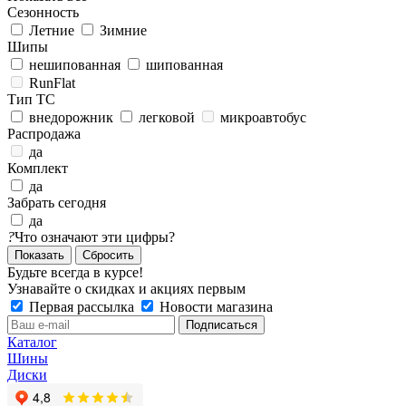
Сезонность
Летние
Зимние
Шипы
нешипованная
шипованная
RunFlat
Тип ТС
внедорожник
легковой
микроавтобус
Распродажа
да
Комплект
да
Забрать сегодня
да
?
Что означают эти цифры?
Сбросить
Будьте всегда в курсе!
Узнавайте о скидках и акциях первым
Первая рассылка
Новости магазина
Каталог
Шины
Диски