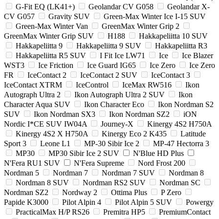
G-Fit EQ (LK41+)
Geolandar CV G058
Geolandar X-
CV G057
Gravity SUV
Green-Max Winter Ice I-15 SUV
Green-Max Winter Van
GreenMax Winter Grip 2
GreenMax Winter Grip SUV
H188
Hakkapeliitta 10 SUV
Hakkapeliitta 9
Hakkapeliitta 9 SUV
Hakkapeliitta R3
Hakkapeliitta R5 SUV
I Fit Ice LW71
Ice
Ice Blazer
WST3
Ice Friction
Ice Guard IG65
Ice Zero
Ice Zero
FR
IceContact 2
IceContact 2 SUV
IceContact 3
IceContact XTRM
IceControl
IceMax RW516
Ikon
Autograph Ultra 2
Ikon Autograph Ultra 2 SUV
Ikon
Character Aqua SUV
Ikon Character Eco
Ikon Nordman S2
SUV
Ikon Nordman SX3
Ikon Nordman SZ2
iON
Nordic I*CE SUV IW04A
Journey-X
Kinergy 4S2 H750A
Kinergy 4S2 X H750A
Kinergy Eco 2 K435
Latitude
Sport 3
Leone L1
MP-30 Sibir Ice 2
MP-47 Hectorra 3
MP30
MP30 Sibir Ice 2 SUV
N'Blue HD Plus
N'Fera RU1 SUV
N'Fera Supreme
Nord Frost 200
Nordman 5
Nordman 7
Nordman 7 SUV
Nordman 8
Nordman 8 SUV
Nordman RS2 SUV
Nordman SC
Nordman SZ2
Nordway 2
Ottima Plus
P Zero
Papide K3000
Pilot Alpin 4
Pilot Alpin 5 SUV
Powergy
PracticalMax H/P RS26
Premitra HP5
PremiumContact