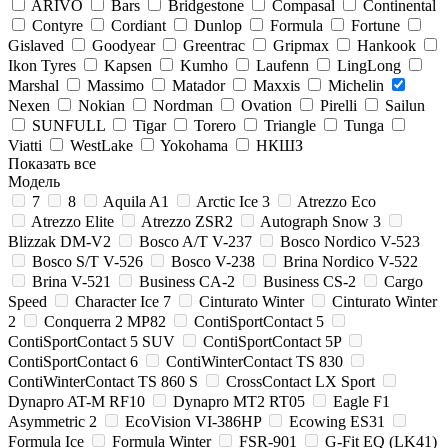
ARIVO
Bars
Bridgestone
Compasal
Continental
Contyre
Cordiant
Dunlop
Formula
Fortune
Gislaved
Goodyear
Greentrac
Gripmax
Hankook
Ikon Tyres
Kapsen
Kumho
Laufenn
LingLong
Marshal
Massimo
Matador
Maxxis
Michelin
Nexen
Nokian
Nordman
Ovation
Pirelli
Sailun
SUNFULL
Tigar
Torero
Triangle
Tunga
Viatti
WestLake
Yokohama
НКШЗ
Показать все
Модель
7
8
Aquila A1
Arctic Ice 3
Atrezzo Eco
Atrezzo Elite
Atrezzo ZSR2
Autograph Snow 3
Blizzak DM-V2
Bosco A/T V-237
Bosco Nordico V-523
Bosco S/T V-526
Bosco V-238
Brina Nordico V-522
Brina V-521
Business CA-2
Business CS-2
Cargo
Speed
Character Ice 7
Cinturato Winter
Cinturato Winter
2
Conquerra 2 MP82
ContiSportContact 5
ContiSportContact 5 SUV
ContiSportContact 5P
ContiSportContact 6
ContiWinterContact TS 830
ContiWinterContact TS 860 S
CrossContact LX Sport
Dynapro AT-M RF10
Dynapro MT2 RT05
Eagle F1
Asymmetric 2
EcoVision VI-386HP
Ecowing ES31
Formula Ice
Formula Winter
FSR-901
G-Fit EQ (LK41)