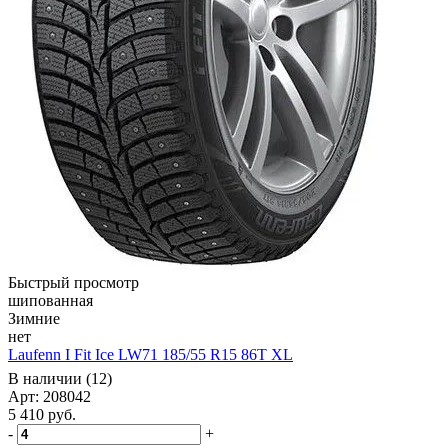
Быстрый просмотр
шипованная
Зимние
нет
Laufenn I Fit Ice LW71 185/55 R15 86T XL
В наличии (12)
Арт: 208042
5 410
руб.
-
+