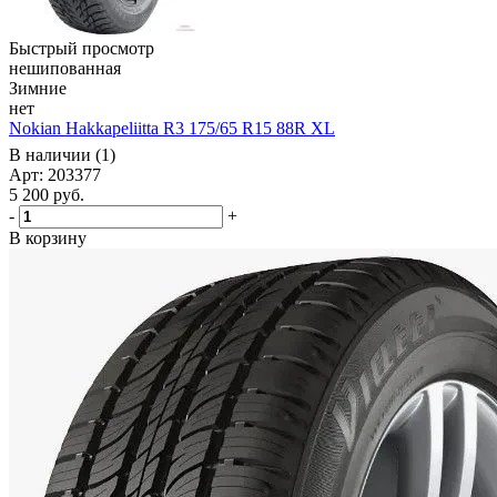
Быстрый просмотр
нешипованная
Зимние
нет
Nokian Hakkapeliitta R3 175/65 R15 88R XL
В наличии (1)
Арт: 203377
5 200
руб.
-
+
В корзину