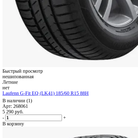
Быстрый просмотр
нешипованная
Летние
нет
Laufenn G-Fit EQ (LK41) 185/60 R15 88H
В наличии (1)
Арт: 268061
5 290
руб.
-
+
В корзину