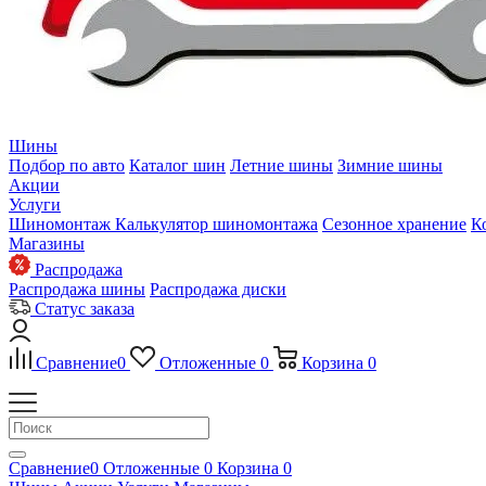
Шины
Подбор по авто
Каталог шин
Летние шины
Зимние шины
Акции
Услуги
Шиномонтаж
Калькулятор шиномонтажа
Сезонное хранение
К
Магазины
Распродажа
Распродажа шины
Распродажа диски
Статус заказа
Сравнение
0
Отложенные
0
Корзина
0
Сравнение
0
Отложенные
0
Корзина
0